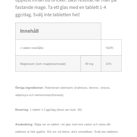
fastande mage. Ta ett glas med en tablett 1-4
ggr/dag. Svälj inte tabletten hel!
Innehåll
1 tablett innehåller:
%DRI
Magnesium (som magnesiummalat)
80 mg
21%
Övriga ingredienser:
Patenterad vätematris (malinsyra, dextros, vinsyra,
adipinsyra och natriumstearylfumarat).
Dosering:
1 tablett 1-3 ggr/dag (doser per burk: 60)
Användning:
Släpp ner en tablett i ett glas med rent vatten och vänta tills
tabletten är helt upplöst. Rör om vid behov, drick omedelbart. Svälj inte tabletten.