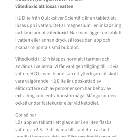
vätedioxid att lösas i vatten
H2 Elite från Quicksilver Scientific är en tablett att
lösas upp i vatten. Det är magnesium i en inkapsling
av bland annat vätedioxid. När man lägger en tablett
i vatten eller annan dryck så löses den upp och
skapar miljontals små bubblor.
Vätedioxid (H2) frisläpps normalt i tarmen och
används i cellerna. Vi får vanligen tillgång till H2 via
vatten, H2O, men ibland kan ett ytterligare tillskott
vara välgörande. H2 Elite är uppskattad av
elitidrottare och av personer som har behov av
extra hög koncentrationsförmåga. Många tar den
också under fastekurer eller vid ketodiet.
Gör så här:
Lös upp en tablett i ett glas eller i en liten flaska
vatten, ca 2,5 – 3 dl. Vänta tills tabletten är helt
upplöst innan du dricker. Bäst resultat får man på