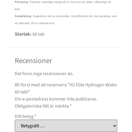
Förvaring:
Förvaras ordentligt stängd på en sval och torr plats, oåtkomligt för
barn.
Anmärkning:
Dagsdosen bör ej överskridas. Kosttillskottet bör inte användas som
ett alternativ till en varierad kost.
Storlek:
60 tab
Recensioner
Det finns inga recensioner än.
Bli först med att recensera ”H2 Elite Hydrogen Water
60 tabl”
Din e-postadress kommer inte publiceras.
Obligatoriska fält är märkta
*
Ditt betyg
*