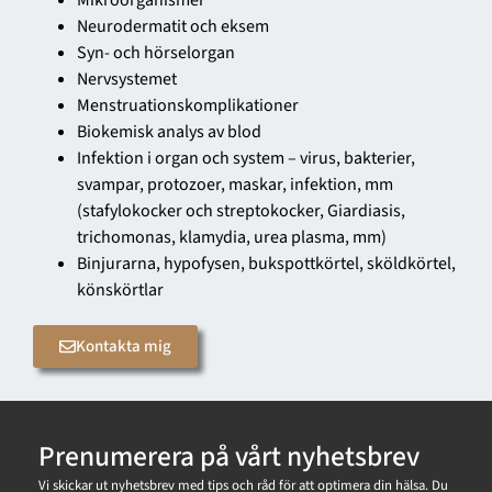
Neurodermatit och eksem
Syn- och hörselorgan
Nervsystemet
Menstruationskomplikationer
Biokemisk analys av blod
Infektion i organ och system – virus, bakterier,
svampar, protozoer, maskar, infektion, mm
(stafylokocker och streptokocker, Giardiasis,
trichomonas, klamydia, urea plasma, mm)
Binjurarna, hypofysen, bukspottkörtel, sköldkörtel,
könskörtlar
Kontakta mig
Prenumerera på vårt nyhetsbrev
Vi skickar ut nyhetsbrev med tips och råd för att optimera din hälsa. Du