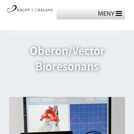
MENY
Oberon/Vector
Bioresonans