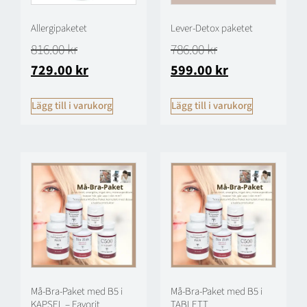
Allergipaketet
Lever-Detox paketet
816.00
kr
786.00
kr
729.00
kr
599.00
kr
Lägg till i varukorg
Lägg till i varukorg
Må-Bra-Paket med B5 i
Må-Bra-Paket med B5 i
KAPSEL – Favorit
TABLETT