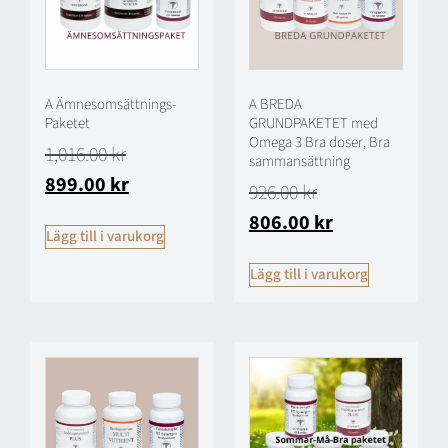
A Ämnesomsättnings-
A BREDA
Paketet
GRUNDPAKETET med
Omega 3 Bra doser, Bra
1,016.00
kr
sammansättning
899.00
kr
926.00
kr
806.00
kr
Lägg till i varukorg
Lägg till i varukorg