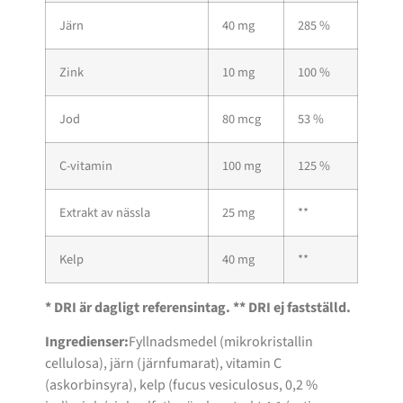
Järn
40 mg
285 %
Zink
10 mg
100 %
Jod
80 mcg
53 %
C-vitamin
100 mg
125 %
Extrakt av nässla
25 mg
**
Kelp
40 mg
**
* DRI är dagligt referensintag. ** DRI ej fastställd.
Ingredienser:
Fyllnadsmedel (mikrokristallin
cellulosa), järn (järnfumarat), vitamin C
(askorbinsyra), kelp (fucus vesiculosus, 0,2 %