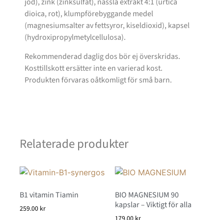
jod), zink (zinksulfat), nässla extrakt 4:1 (urtica
dioica, rot), klumpförebyggande medel
(magnesiumsalter av fettsyror, kiseldioxid), kapsel
(hydroxipropylmetylcellulosa).
Rekommenderad daglig dos bör ej överskridas.
Kosttillskott ersätter inte en varierad kost.
Produkten förvaras oåtkomligt för små barn.
Relaterade produkter
B1 vitamin Tiamin
BIO MAGNESIUM 90
kapslar – Viktigt för alla
259.00
kr
179.00
kr