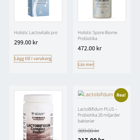
Holistic Lactovitalis pro
Holistic Spore Biome
Probiotika
299.00
kr
472.00
kr
Lägg till i varukorg
Läs mer
Rea!
LactoBifidum PLUS –
Probiotika 20 miljarder
bakterier
309.00
kr