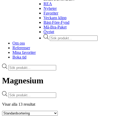
REA
Nyheter
Favoriter
Veckans klipp
Bäst-Före-Fynd
Må-Bra-Paket
Övrigt
Products
search
Om oss
Referenser
Mina favoriter
Boka tid
Products
search
Magnesium
Products
search
Visar alla 13 resultat