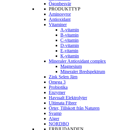
Ögonbesvär
PRODUKTTYP
Aminosyror
Antioxidant
Vitaminer
A-vitamin
B-vitamin
C-vitamin
D-vitamin
E-vitamin
K-vitamin
Mineraler Antioxidant complex
Magnesium
Mineraler Bredspektrum
Zink Selen Järn
Omega 3
Probiotika
Enzymer
Havssalt Elektrolyter
Ultimata Fibrer
Örter, Tillskott från Naturen
Svamp
Alger
NORDBO
ERBJUDANDEN