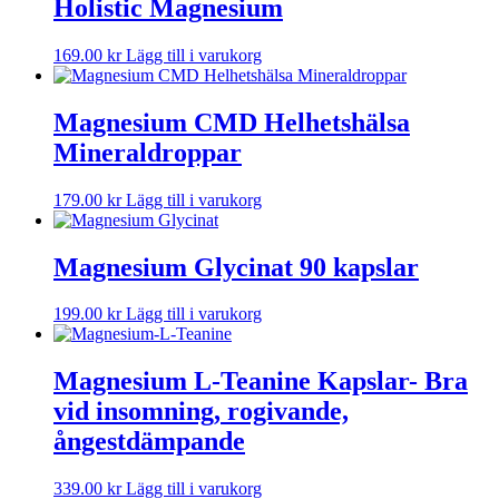
Holistic Magnesium
169.00
kr
Lägg till i varukorg
Magnesium CMD Helhetshälsa
Mineraldroppar
179.00
kr
Lägg till i varukorg
Magnesium Glycinat 90 kapslar
199.00
kr
Lägg till i varukorg
Magnesium L-Teanine Kapslar- Bra
vid insomning, rogivande,
ångestdämpande
339.00
kr
Lägg till i varukorg