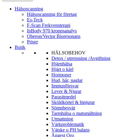
Hälsoscanning
Hälsoscanning för företag
Es-Teck
F-Scan Frekvensterapi
InBody 970 kroppsanalys
Oberon/Vector Bioresonans
Priser
Butik
HÄLSOBEHOV
Detox / utrensning /Avgiftning
Hjärnhälsa
Hjärt o kärl
Hormoner
Hud, hår, naglar
Immunförsvar
Lever & Njurar
Parasitmedel
Sköldkörtel & binjurar
Sömnbesvär
Tarmhälsa o matsmältning
Utmattning
Värkproblematik
Vätske o PH balans
Ångest Oro