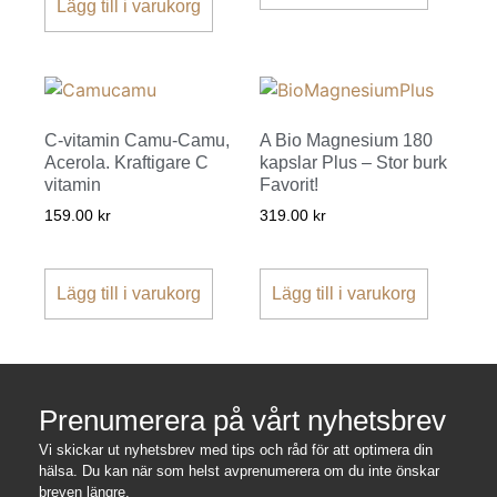
Lägg till i varukorg
C-vitamin Camu-Camu,
A Bio Magnesium 180
Acerola. Kraftigare C
kapslar Plus – Stor burk
vitamin
Favorit!
159.00
kr
319.00
kr
Lägg till i varukorg
Lägg till i varukorg
Prenumerera på vårt nyhetsbrev
Vi skickar ut nyhetsbrev med tips och råd för att optimera din
hälsa. Du kan när som helst avprenumerera om du inte önskar
breven längre.