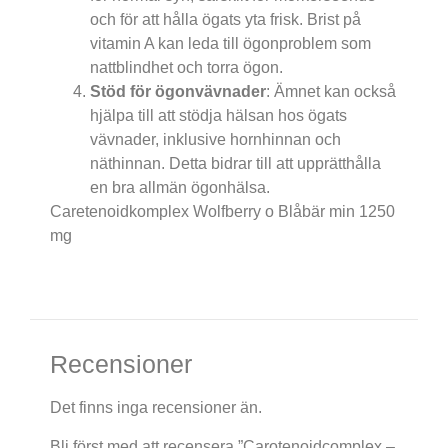
och för att hålla ögats yta frisk. Brist på
vitamin A kan leda till ögonproblem som
nattblindhet och torra ögon.
Stöd för ögonvävnader
: Ämnet kan också
hjälpa till att stödja hälsan hos ögats
vävnader, inklusive hornhinnan och
näthinnan. Detta bidrar till att upprätthålla
en bra allmän ögonhälsa.
Caretenoidkomplex Wolfberry o Blåbär min 1250
mg
Recensioner
Det finns inga recensioner än.
Bli först med att recensera ”Carotenoidcomplex –