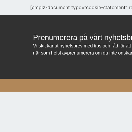
[cmplz-document type=”cookie-statement” r
Prenumerera på vårt nyhetsb
Vi skickar ut nyhetsbrev med tips och råd för at
när som helst avprenumerera om du inte önskar