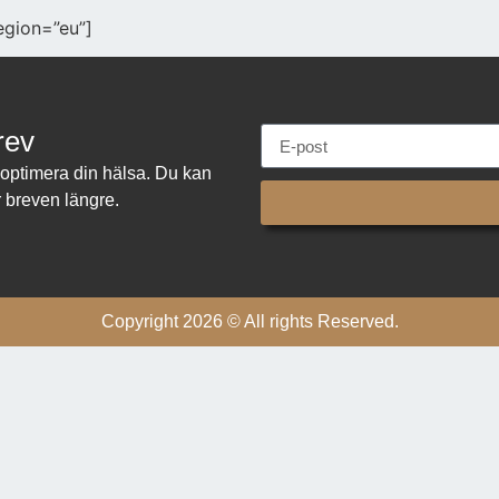
egion=”eu”]
rev
t optimera din hälsa. Du kan
 breven längre.
Copyright 2026 © All rights Reserved.