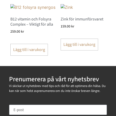
B12 vitamin och Folsyra
Zink för immunförsvaret
Complex – Viktigt för alla
159.00
kr
259.00
kr
Lägg till i varukorg
Lägg till i varukorg
Prenumerera på vårt nyhetsbrev
Vi skickar ut nyhetsbrev med tips och råd för att optimera din hälsa. Du
kan när som helst avprenumerera om du inte önskar breven längre.