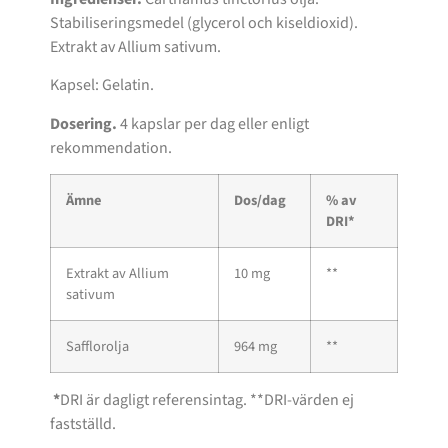
Stabiliseringsmedel (glycerol och kiseldioxid).
Extrakt av Allium sativum.
Kapsel: Gelatin.
Dosering.
4 kapslar per dag eller enligt
rekommendation.
Ämne
Dos/dag
% av
DRI*
Extrakt av Allium
10 mg
**
sativum
Safflorolja
964 mg
**
*
DRI är dagligt referensintag. **DRI-värden ej
fastställd.