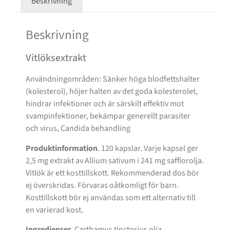
Beskrivning
Beskrivning
Vitlöksextrakt
Användningområden: Sänker höga blodfettshalter
(kolesterol), höjer halten av det goda kolesterolet,
hindrar infektioner och är särskilt effektiv mot
svampinfektioner, bekämpar generellt parasiter
och virus, Candida behandling
Produktinformation
. 120 kapslar. Varje kapsel ger
2,5 mg extrakt av Allium sativum i 241 mg safflorolja.
Vitlök är ett kosttillskott. Rekommenderad dos bör
ej överskridas. Förvaras oåtkomligt för barn.
Kosttillskott bör ej användas som ett alternativ till
en varierad kost.
Ingredienser.
Carthamus tinctorius olja.