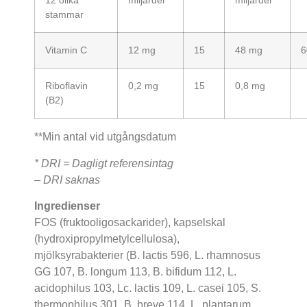
12 olika
miljarder**
miljarder**
stammar
Vitamin C
12 mg
15
48 mg
6
Riboflavin
0,2 mg
15
0,8 mg
(B2)
**Min antal vid utgångsdatum
* DRI = Dagligt referensintag
– DRI saknas
Ingredienser
FOS (fruktooligosackarider), kapselskal
(hydroxipropylmetylcellulosa),
mjölksyrabakterier (B. lactis 596, L. rhamnosus
GG 107, B. longum 113, B. bifidum 112, L.
acidophilus 103, Lc. lactis 109, L. casei 105, S.
thermophilus 301, B. breve 114, L. plantarum