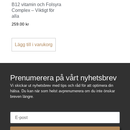
B12 vitamin och Folsyra
Complex – Viktigt för
alla
259.00
kr
Lägg till i varukorg
Prenumerera på vårt nyhetsbrev
Vi skickar ut nyhetsbrev med tips och råd för att optimera din
hälsa. Du kan när som helst avprenumerera om du inte önskar
breven längre.