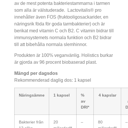
av de mest potenta bakteriestammarna i tarmen
som alla är välstuderade. Lactovitalis® pro
innehåller även FOS (fruktooligosackarider, en
näringsrik föda för goda tarmbakterier) och är
berikat med vitamin C och B2. C vitamin bidrar till
immunsystemets normala funktion och B2 bidrar
till att bibehålla normala slemhinnor.
Produkten är 100% veganvänlig. Holistics burkar
är gjorda av 96 procent biobaserad plast.
Mängd per dagsdos
Rekommenderad daglig dos: 1 kapsel
Näringsämne
1 kapsel
%
4 kapslar
av
DRI*
D
Bakterier från
20
–
80
–