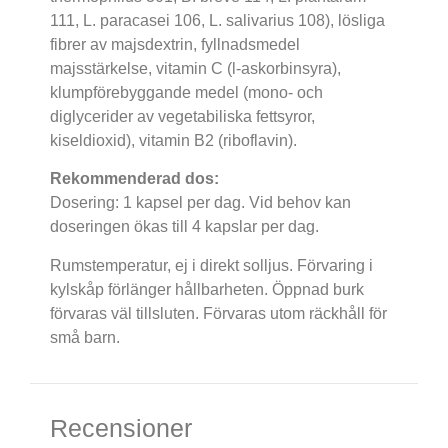
111, L. paracasei 106, L. salivarius 108), lösliga
fibrer av majsdextrin, fyllnadsmedel
majsstärkelse, vitamin C (l-askorbinsyra),
klumpförebyggande medel (mono- och
diglycerider av vegetabiliska fettsyror,
kiseldioxid), vitamin B2 (riboflavin).
Rekommenderad dos:
Dosering: 1 kapsel per dag. Vid behov kan
doseringen ökas till 4 kapslar per dag.
Rumstemperatur, ej i direkt solljus. Förvaring i
kylskåp förlänger hållbarheten. Öppnad burk
förvaras väl tillsluten. Förvaras utom räckhåll för
små barn.
Recensioner