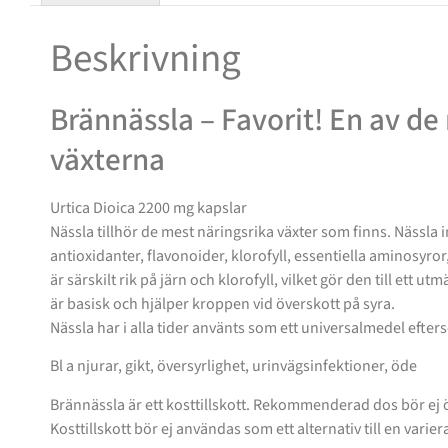
Beskrivning
Brännässla – Favorit! En av de
växterna
Urtica Dioica 2200 mg kapslar
Nässla tillhör de mest näringsrika växter som finns. Nässla 
antioxidanter, flavonoider, klorofyll, essentiella aminosyror,
är särskilt rik på järn och klorofyll, vilket gör den till ett 
är basisk och hjälper kroppen vid överskott på syra.
Nässla har i alla tider använts som ett universalmedel efter
Bl a njurar, gikt, översyrlighet, urinvägsinfektioner, öde
Brännässla är ett kosttillskott. Rekommenderad dos bör ej 
Kosttillskott bör ej användas som ett alternativ till en varier