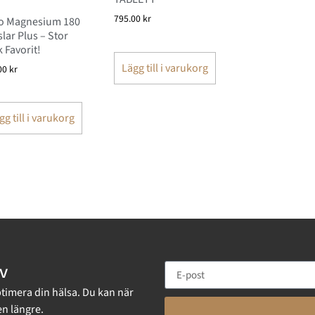
795.00
kr
io Magnesium 180
lar Plus – Stor
 Favorit!
Lägg till i varukorg
00
kr
gg till i varukorg
v
ptimera din hälsa. Du kan när
n längre.