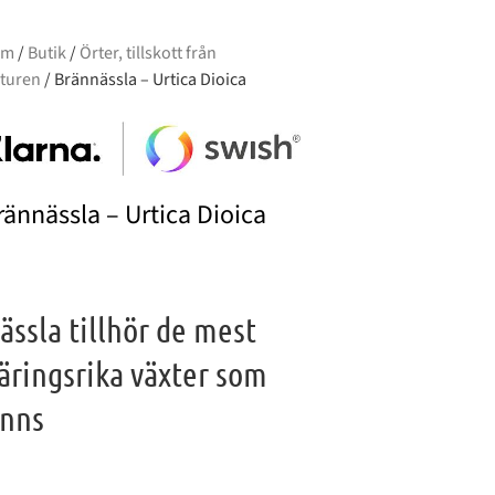
em
/
Butik
/
Örter, tillskott från
turen
/ Brännässla – Urtica Dioica
rännässla – Urtica Dioica
ässla tillhör de mest
äringsrika växter som
inns