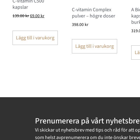
C-Vitamin C500
kapslar
C-vitamin Complex
A B
pulver – högre doser
kaps
139.00
kr
69.00
kr
burk
398.00
kr
319.
Lägg till i varukorg
Lägg till i varukorg
Lä
Prenumerera på vårt nyhetsbre
Vi skickar ut nyhetsbrev med tips och råd för att o
som helst avprenumerera om du inte önskar breve