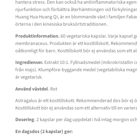
hantera stress. Den kan också ha antiinflammatoriska egen
njurfunktion och förbättra återhämtningen vid förkylningar
Huang Hua Huang Qi, är en blommande växt i familjen Fabac
örterna i den kinesiska bruksörtstraditionen.
Produktinformation.
60 vegetariska kapslar. Varje kapsel g
membranaceus. Produkten är ett kosttillskott. Rekommende
oåtkomligt för barn. Kosttillskott bör ej användas som ett alt
Ingredienser.
Extrakt 10:1. Fyllnadsmedel (mikrokristallin 
från majs). Klumpföre-byggande medel (vegetabiliska magnes
är vegetarisk.
Använd växtdel
. Rot
Astragalus är ett kosttillskott. Rekommenderad dos bör ej ö
Kosttillskott bör ej användas som ett alternativ till en varier
Dosering
. 2 kapslar per dag uppdelat i två intag morgon och 
En dagsdos (2 kapslar) ger: