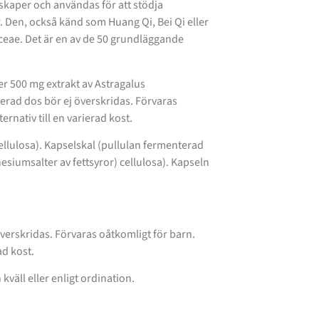
skaper och användas för att stödja
.
Den, också känd som Huang Qi, Bei Qi eller
eae. Det är en av de 50 grundläggande
er 500 mg extrakt av Astragalus
rad dos bör ej överskridas. Förvaras
ernativ till en varierad kost.
cellulosa). Kapselskal (pullulan fermenterad
iumsalter av fettsyror) cellulosa). Kapseln
verskridas. Förvaras oåtkomligt för barn.
ad kost.
kväll eller enligt ordination.