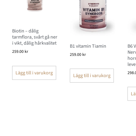
Biotin – dålig
tarmflora, svårt gå ner
i vikt, dålig hårkvalitet
B1 vitamin Tiamin
B6 V
259.00
kr
Nerv
259.00
kr
hor
leve
Lägg till i varukorg
298.
Lägg till i varukorg
Lä