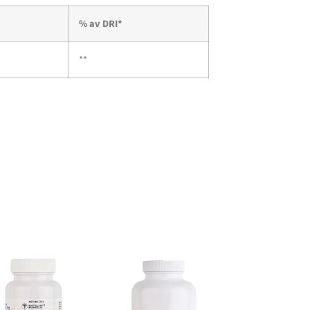
% av DRI*
**