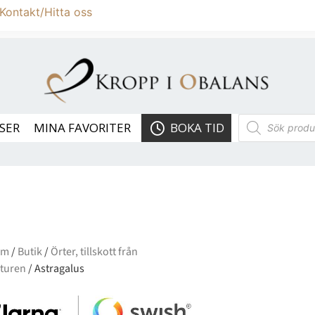
Kontakt/Hitta oss
SER
MINA FAVORITER
BOKA TID
em
/
Butik
/
Örter, tillskott från
turen
/ Astragalus