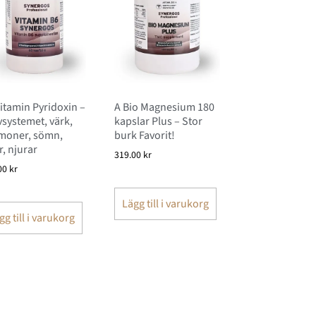
itamin Pyridoxin –
A Bio Magnesium 180
systemet, värk,
kapslar Plus – Stor
moner, sömn,
burk Favorit!
r, njurar
319.00
kr
00
kr
Lägg till i varukorg
gg till i varukorg