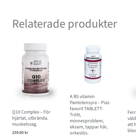
Relaterade produkter
A B5 vitamin
Pantotensyra – Pias
favorit TABLETT-
Q10 Complex – För
Ferr
Trött,
hjärtat, utbrända.
väld
minnesproblem,
muskelsvag.
att 
eksem, tappar hår,
blod
259.00
kr
orkeslös.