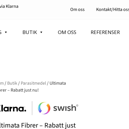
via Klarna
Om oss
Kontakt/Hitta os
G
BUTIK
OM OSS
REFERENSER
em
/
Butik
/
Parasitmedel
/ Ultimata
brer – Rabatt just nu!
ltimata Fibrer – Rabatt just