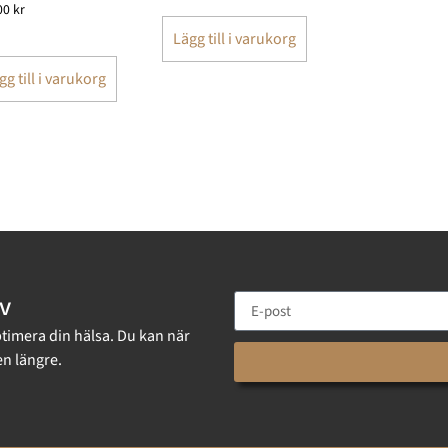
00
kr
Lägg till i varukorg
gg till i varukorg
v
ptimera din hälsa. Du kan när
n längre.