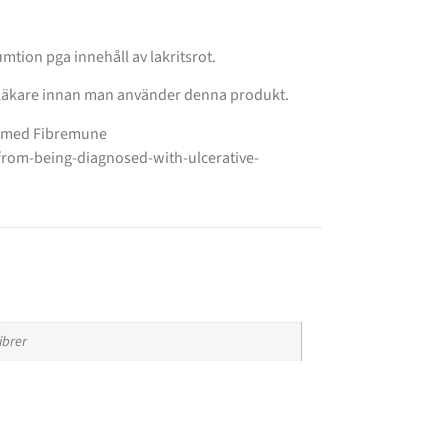
tion pga innehåll av lakritsrot.
 läkare innan man använder denna produkt.
iv med Fibremune
rom-being-diagnosed-with-ulcerative-
ibrer