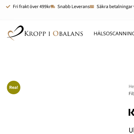
Fri frakt över 499kr
Snabb Leverans
Säkra betalningar 
HÄLSOSCANNIN
H
Rea!
Fi
U