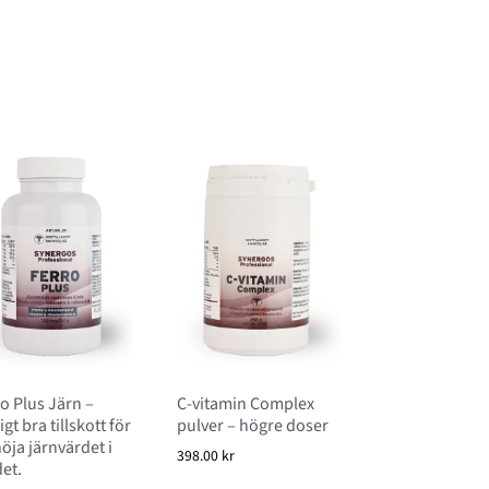
o Plus Järn –
C-vitamin Complex
igt bra tillskott för
pulver – högre doser
höja järnvärdet i
398.00
kr
et.