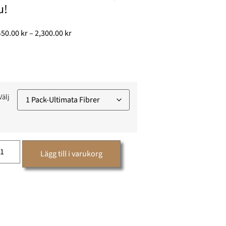
u!
450.00
kr
–
2,300.00
kr
Välj
Lägg till i varukorg