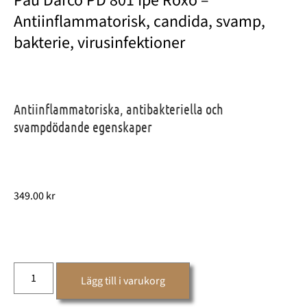
Pau Darco PD 801 Ipe Roxo –
Antiinflammatorisk, candida, svamp,
bakterie, virusinfektioner
Antiinflammatoriska, antibakteriella och
svampdödande egenskaper
349.00
kr
Lägg till i varukorg