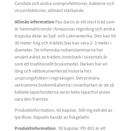
Candida och andra svampinfektioner, bakterie-och
virusinfektioner, allmänt stärkande
Allmän information
Pau darco är ett stort träd som
är hemmahörande i Amazonas regnskog och andra
tropiska delar av Syd- och Latinamerika. Den kan bli
30 meter hög och trädets bas kan vara 2–3 meter i
diameter. De inhemska indianstammarna har
använt avkok av trädets innerbark i tusentals år
som ett traditionellt bruksmedel. Barken har en
lång och väldokumenterad historia hos
ursprungsfolken i regnskogen. Det primära
verksamma biokemikalierna i innerbarken är de så
kallade lapachoiderna varav beta-lapachol anses
vara den främsta.
Produktinformation: 60 kapslar. 500 mg extrakt av
Ipe Roxe. Kapseln består av fiskgelatin
Produktinformation
. 90 kapslar. PD-801 är ett