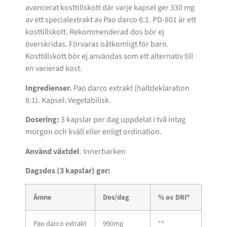
avancerat kosttillskott där varje kapsel ger 330 mg
av ett specialextrakt av Pao darco 8:1. PD-801 är ett
kosttillskott. Rekommenderad dos bör ej
överskridas. Förvaras oåtkomligt för barn.
Kosttillskott bör ej användas som ett alternativ till
en varierad kost.
Ingredienser.
Pao darco extrakt (haltdeklaration
8:1). Kapsel: Vegetabilisk.
Dosering:
3 kapslar per dag uppdelat i två intag
morgon och kväll eller enligt ordination.
Använd växtdel
. Innerbarken
Dagsdos (3 kapslar) ger:
Ämne
Dos/dag
% av DRI*
Pao darco extrakt
990mg
**