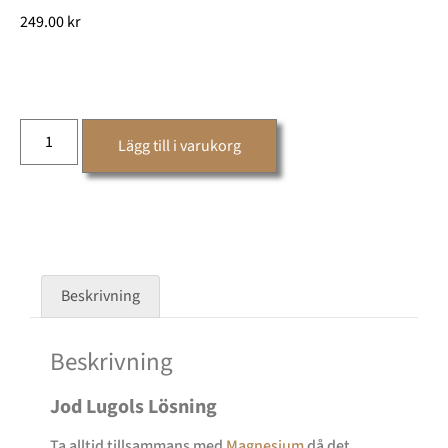
249.00
kr
Lägg till i varukorg
Beskrivning
Beskrivning
Jod Lugols Lösning
Ta alltid tillsammans med
Magnesium
då det