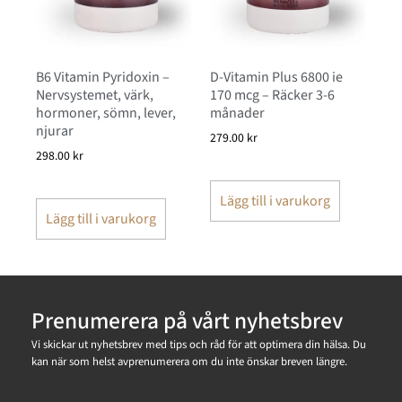
B6 Vitamin Pyridoxin –
D-Vitamin Plus 6800 ie
Nervsystemet, värk,
170 mcg – Räcker 3-6
hormoner, sömn, lever,
månader
njurar
279.00
kr
298.00
kr
Lägg till i varukorg
Lägg till i varukorg
Prenumerera på vårt nyhetsbrev
Vi skickar ut nyhetsbrev med tips och råd för att optimera din hälsa. Du
kan när som helst avprenumerera om du inte önskar breven längre.