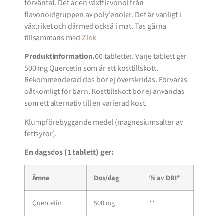
förväntat. Det är en växtflavonol från
flavonoidgruppen av polyfenoler. Det är vanligt i
växtriket och därmed också i mat. Tas gärna
tillsammans med
Zink
Produktinformation.
60 tabletter. Varje tablett ger
500 mg Quercetin som är ett kosttillskott.
Rekommenderad dos bör ej överskridas. Förvaras
oåtkomligt för barn. Kosttillskott bör ej användas
som ett alternativ till en varierad kost.
Klumpförebyggande medel (magnesiumsalter av
fettsyror).
En dagsdos (1 tablett) ger:
Ämne
Dos/dag
% av DRI*
Quercetin
500 mg
**