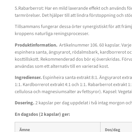
5.Rabarberrot: Har en mild laxerande effekt och används fö
tarmrörelser. Det hjälper till att lindra förstoppning och st
Tillsammans fungerar dessa örter synergistiskt för att främ
kroppens naturliga reningsprocesser.
Produktinformation.
Artikelnummer 106. 60 kapslar. Varje 
espinhera santa, ängsyrarot, rödalmsbark, kardborrerot oc
kosttillskott. Rekommenderad dos bör ej överskridas. Förvar
användas som ett alternativ till en varierad kost.
Ingredienser.
Espinheira santa extrakt 8:1. Ängsyrarot extra
1:1. Kardborrerot extrakt 4:1 och 1:1. Rabarberrot extrakt 1
cellulosa och magnesiumsalter av fettsyror). Kapsel: Vegetab
Dosering.
2 kapslar per dag uppdelat i två intag morgon och
En dagsdos (2 kapslar) ger:
Ämne
Dos/dag