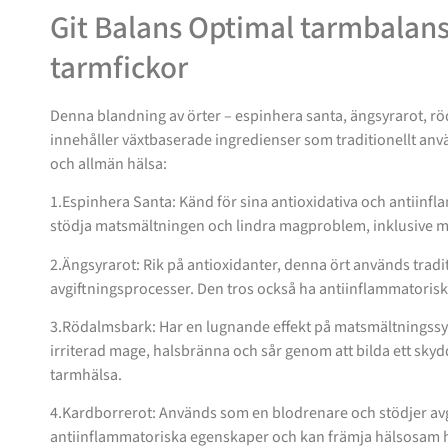
Git Balans Optimal tarmbalan
tarmfickor
Denna blandning av örter – espinhera santa, ängsyrarot, r
innehåller växtbaserade ingredienser som traditionellt anvä
och allmän hälsa:
1.Espinhera Santa: Känd för sina antioxidativa och antiinf
stödja matsmältningen och lindra magproblem, inklusive m
2.Ängsyrarot: Rik på antioxidanter, denna ört används tradit
avgiftningsprocesser. Den tros också ha antiinflammatorisk
3.Rödalmsbark: Har en lugnande effekt på matsmältningssyste
irriterad mage, halsbränna och sår genom att bilda ett skyd
tarmhälsa.
4.Kardborrerot: Används som en blodrenare och stödjer avgi
antiinflammatoriska egenskaper och kan främja hälsosam 