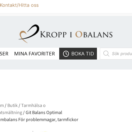
Kontakt/Hitta oss
SER
MINA FAVORITER
BOKA TID
em
/
Butik
/
Tarmhälsa o
tsmältning
/ Git Balans Optimal
rmbalans För problemmagar, tarmfickor