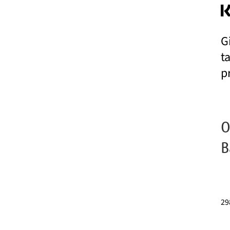
G
t
p
O
B
29