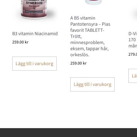
A B5 vitamin
Pantotensyra – Pias
favorit TABLETT-
B3 vitamin Niacinamid
D-Vi
Trött,
170 
minnesproblem,
259.00
kr
mån
eksem, tappar hår,
orkeslös.
279.
Lägg till i varukorg
259.00
kr
Lä
Lägg till i varukorg