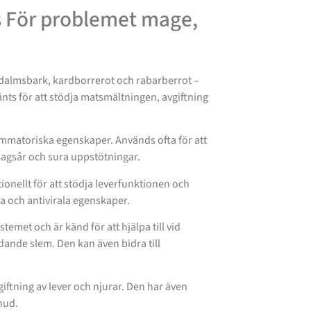
s För problemet mage,
ödalmsbark, kardborrerot och rabarberrot –
nts för att stödja matsmältningen, avgiftning
lammatoriska egenskaper. Används ofta för att
agsår och sura uppstötningar.
ionellt för att stödja leverfunktionen och
a och antivirala egenskaper.
met och är känd för att hjälpa till vid
dande slem. Den kan även bidra till
ftning av lever och njurar. Den har även
hud.