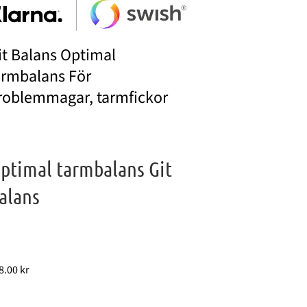
it Balans Optimal
armbalans För
roblemmagar, tarmfickor
ptimal tarmbalans Git
alans
8.00
kr