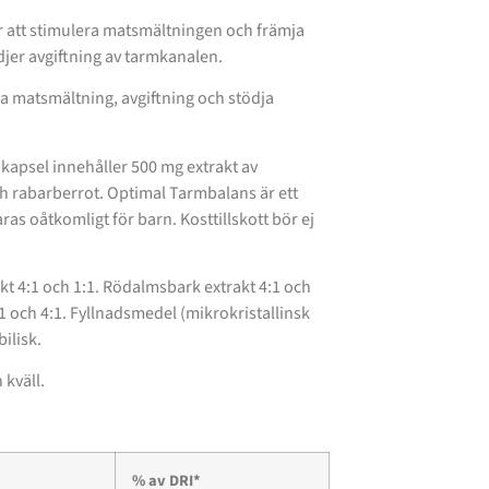
r att stimulera matsmältningen och främja
ödjer avgiftning av tarmkanalen.
ja matsmältning, avgiftning och stödja
kapsel innehåller 500 mg extrakt av
h rabarberrot. Optimal Tarmbalans är ett
as oåtkomligt för barn. Kosttillskott bör ej
kt 4:1 och 1:1. Rödalmsbark extrakt 4:1 och
:1 och 4:1. Fyllnadsmedel (mikrokristallinsk
ilisk.
 kväll.
% av DRI*