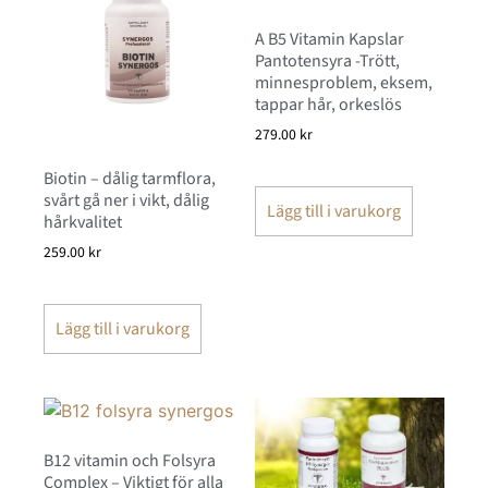
A B5 Vitamin Kapslar
Pantotensyra -Trött,
minnesproblem, eksem,
tappar hår, orkeslös
279.00
kr
Biotin – dålig tarmflora,
svårt gå ner i vikt, dålig
Lägg till i varukorg
hårkvalitet
259.00
kr
Lägg till i varukorg
B12 vitamin och Folsyra
Complex – Viktigt för alla