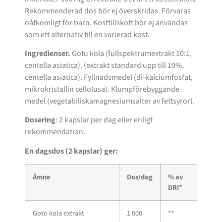
Rekommenderad dos bör ej överskridas. Förvaras
oåtkomligt för barn. Kosttillskott bör ej användas
som ett alternativ till en varierad kost.
Ingredienser.
Gotu kola (fullspektrumextrakt 10:1,
centella asiatica). (extrakt standard upp till 10%,
centella asiatica). Fyllnadsmedel (di-kalciumfosfat,
mikrokristallin cellolusa). Klumpförebyggande
medel (vegetabiliskamagnesiumsalter av fettsyror).
Dosering
: 2 kapslar per dag eller enligt
rekommendation.
En dagsdos (2 kapslar) ger:
Ämne
Dos/dag
% av
DRI*
Goto kola extrakt
1 000
**