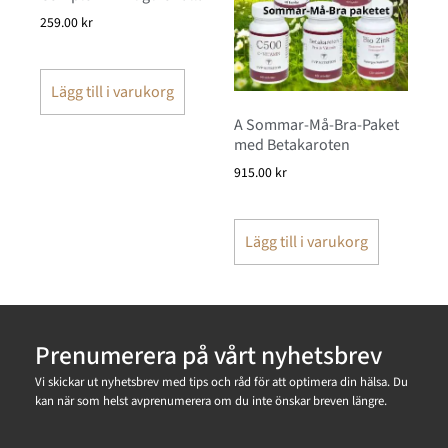
259.00
kr
Lägg till i varukorg
A Sommar-Må-Bra-Paket
med Betakaroten
915.00
kr
Lägg till i varukorg
Prenumerera på vårt nyhetsbrev
Vi skickar ut nyhetsbrev med tips och råd för att optimera din hälsa. Du
kan när som helst avprenumerera om du inte önskar breven längre.