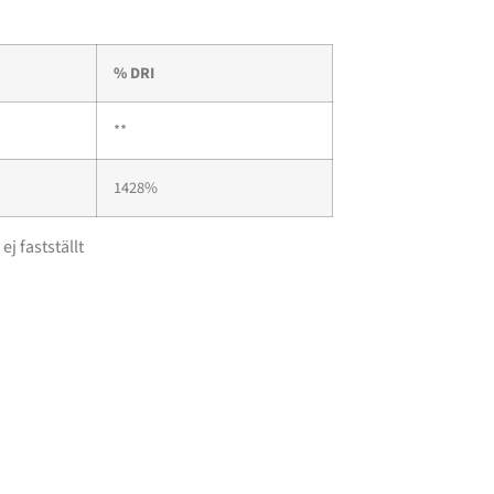
% DRI
**
1428%
ej fastställt