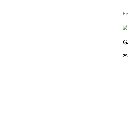
H
G
29