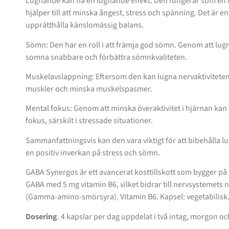
Lugnande kan ha en lugnande effekt: Den fungerar som en n
hjälper till att minska ångest, stress och spänning. Det är e
upprätthålla känslomässig balans.
Sömn: Den har en roll i att främja god sömn. Genom att lug
somna snabbare och förbättra sömnkvaliteten.
Muskelavslappning: Eftersom den kan lugna nervaktiviteten, 
muskler och minska muskelspasmer.
Mental fokus: Genom att minska överaktivitet i hjärnan kan d
fokus, särskilt i stressade situationer.
Sammanfattningsvis kan den vara viktigt för att bibehålla l
en positiv inverkan på stress och sömn.
GABA Synergos är ett avancerat kosttillskott som bygger på
GABA med 5 mg vitamin B6, vilket bidrar till nervsystemets
(Gamma-amino-smörsyra). Vitamin B6. Kapsel: vegetabilisk
Dosering
. 4 kapslar per dag uppdelat i två intag, morgon och