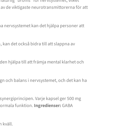
aturlig “broms” för nervsystemet, vilket
n av de viktigaste neurotransmittorerna för att
na nervsystemet kan det hjälpa personer att
kan det också bidra till att slappna av
en hjälpa till att främja mental klarhet och
ugn och balans i nervsystemet, och det kan ha
 synergiprincipen. Varje kapsel ger 500 mg
 normala funktion.
Ingredienser:
GABA
.
 kväll.