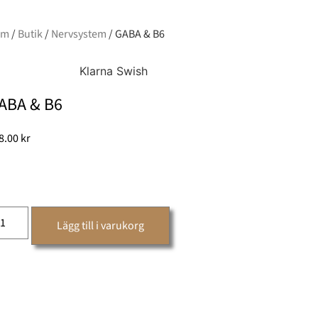
em
/
Butik
/
Nervsystem
/ GABA & B6
ABA & B6
8.00
kr
Lägg till i varukorg