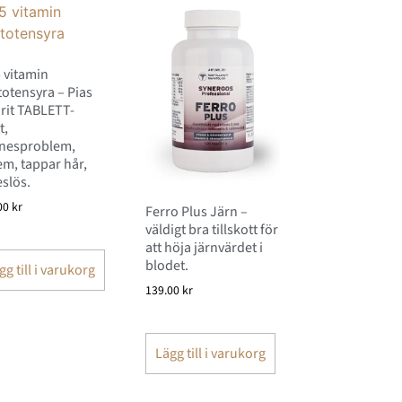
 vitamin
otensyra – Pias
rit TABLETT-
t,
nesproblem,
m, tappar hår,
slös.
00
kr
Ferro Plus Järn –
väldigt bra tillskott för
att höja järnvärdet i
blodet.
gg till i varukorg
139.00
kr
Lägg till i varukorg