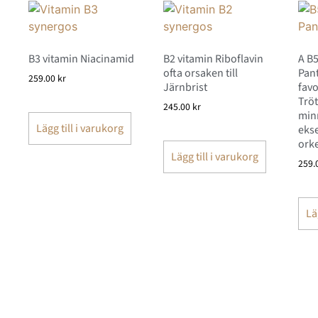
B3 vitamin Niacinamid
B2 vitamin Riboflavin
A B5
ofta orsaken till
Pant
259.00
kr
Järnbrist
favo
Tröt
245.00
kr
min
Lägg till i varukorg
ekse
orke
Lägg till i varukorg
259.
Lä