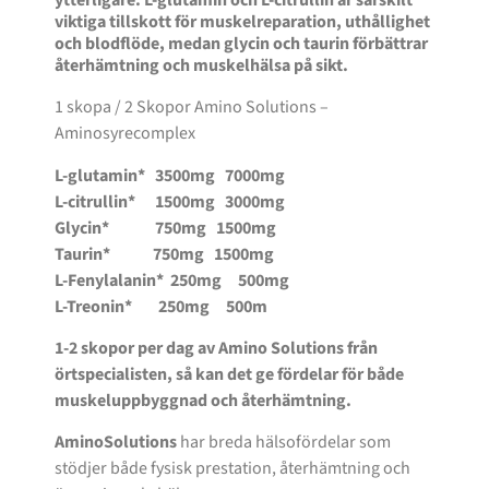
ytterligare. L-glutamin och L-citrullin är särskilt
viktiga tillskott för muskelreparation, uthållighet
och blodflöde, medan glycin och taurin förbättrar
återhämtning och muskelhälsa på sikt.
1 skopa / 2 Skopor Amino Solutions –
Aminosyrecomplex
L-glutamin* 3500mg 7000mg
L-citrullin* 1500mg 3000mg
Glycin* 750mg 1500mg
Taurin* 750mg 1500mg
L-Fenylalanin* 250mg 500mg
L-Treonin* 250mg 500m
1-2 skopor per dag av Amino Solutions från
örtspecialisten, så kan det ge fördelar för både
muskeluppbyggnad och återhämtning.
AminoSolutions
har breda hälsofördelar som
stödjer både fysisk prestation, återhämtning och